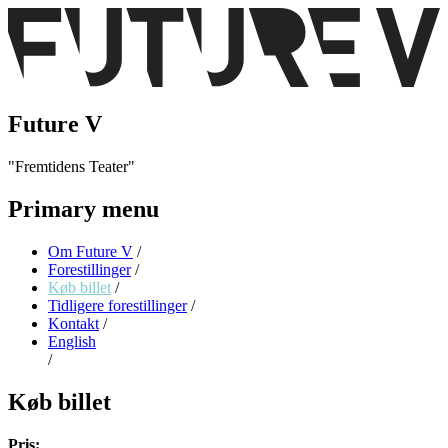
Future V
Fremtidens Teater
Primary menu
Om Future V
/
Forestillinger
/
Køb billet
/
Tidligere forestillinger
/
Kontakt
/
English
/
Køb billet
Pris: