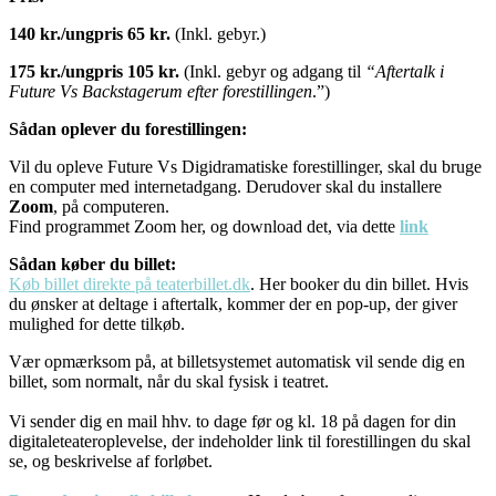
140 kr./ungpris 65 kr.
(Inkl. gebyr.)
175 kr./ungpris 105 kr.
(Inkl. gebyr og adgang til
“Aftertalk i
Future Vs Backstagerum efter forestillingen
.”)
Sådan oplever du forestillingen:
Vil du opleve Future Vs Digidramatiske forestillinger, skal du bruge
en computer med internetadgang. Derudover skal du installere
Zoom
, på computeren.
Find programmet Zoom her, og download det, via dette
link
Sådan køber du billet:
Køb billet direkte på teaterbillet.dk
. Her booker du din billet. Hvis
du ønsker at deltage i aftertalk, kommer der en pop-up, der giver
mulighed for dette tilkøb.
Vær opmærksom på, at billetsystemet automatisk vil sende dig en
billet, som normalt, når du skal fysisk i teatret.
Vi sender dig en mail hhv. to dage før og kl. 18 på dagen for din
digitaleteateroplevelse, der indeholder link til forestillingen du skal
se, og beskrivelse af forløbet.